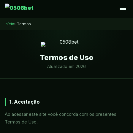
Início
Termos
Termos de Uso
Atualizado em 2026
1. Aceitação
Ao acessar este site você concorda com os presentes
Termos de Uso.