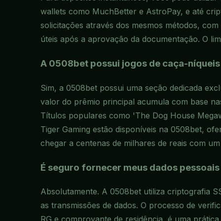
wallets como MuchBetter e AstroPay, e até cri
solicitações através dos mesmos métodos, com
úteis após a aprovação da documentação. O lim
A 0508bet possui jogos de caça-níqueis
Sim, a 0508bet possui uma seção dedicada excl
valor do prêmio principal acumula com base na
Títulos populares como 'The Dog House Megawa
Tiger Gaming estão disponíveis na 0508bet, o
chegar a centenas de milhares de reais com um 
É seguro fornecer meus dados pessoai
Absolutamente. A 0508bet utiliza criptografia S
as transmissões de dados. O processo de verifi
RG e comprovante de residência, é uma prática p