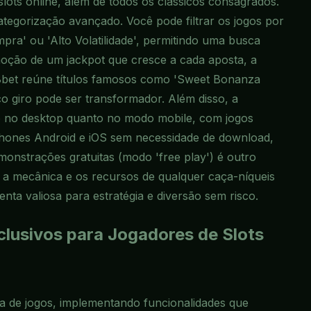
ots online, além de todos os clássicos consagrados.
ategorização avançado. Você pode filtrar os jogos por
ra' ou 'Alto Volatilidade', permitindo uma busca
moção de um jackpot que cresce a cada aposta, a
08bet reúne títulos famosos como 'Sweet Bonanza
o giro pode ser transformador. Além disso, a
to no desktop quanto no modo mobile, com jogos
phones Android e iOS sem necessidade de download,
onstrações gratuitas (modo 'free play') é outro
 a mecânica e os recursos de qualquer caça-níqueis
nta valiosa para estratégia e diversão sem risco.
clusivos para Jogadores de Slots
ta de jogos, implementando funcionalidades que