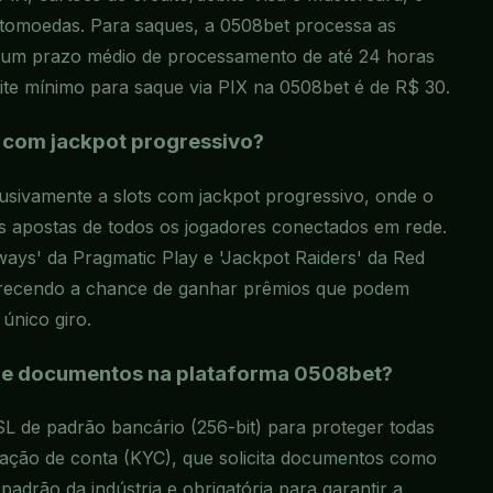
ptomoedas. Para saques, a 0508bet processa as
 um prazo médio de processamento de até 24 horas
ite mínimo para saque via PIX na 0508bet é de R$ 30.
 com jackpot progressivo?
usivamente a slots com jackpot progressivo, onde o
s apostas de todos os jogadores conectados em rede.
ys' da Pragmatic Play e 'Jackpot Raiders' da Red
ferecendo a chance de ganhar prêmios que podem
único giro.
s e documentos na plataforma 0508bet?
SL de padrão bancário (256-bit) para proteger todas
cação de conta (KYC), que solicita documentos como
adrão da indústria e obrigatória para garantir a