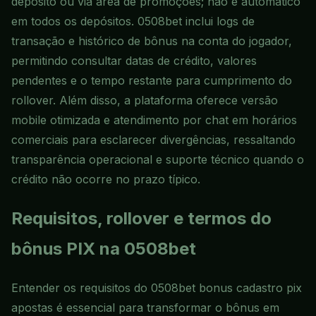
depósito ou via área de promoções; não é automático
em todos os depósitos. 0508bet inclui logs de
transação e histórico de bônus na conta do jogador,
permitindo consultar datas de crédito, valores
pendentes e o tempo restante para cumprimento do
rollover. Além disso, a plataforma oferece versão
mobile otimizada e atendimento por chat em horários
comerciais para esclarecer divergências, ressaltando
transparência operacional e suporte técnico quando o
crédito não ocorre no prazo típico.
Requisitos, rollover e termos do
bônus PIX na 0508bet
Entender os requisitos do 0508bet bonus cadastro pix
apostas é essencial para transformar o bônus em