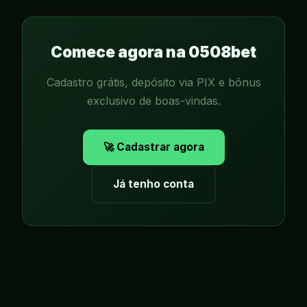
Comece agora na 0508bet
Cadastro grátis, depósito via PIX e bônus
exclusivo de boas-vindas.
🚀 Cadastrar agora
Já tenho conta